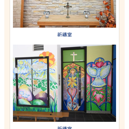
祈禱室
祈禱室