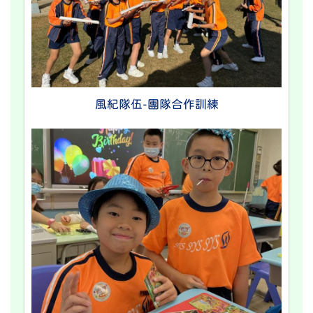
風紀隊伍-團隊合作訓練