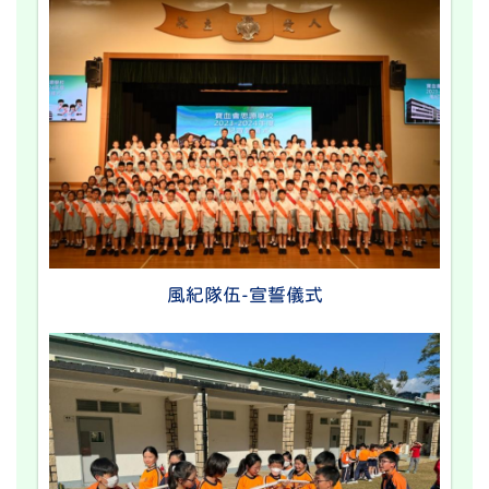
風紀隊伍-宣誓儀式