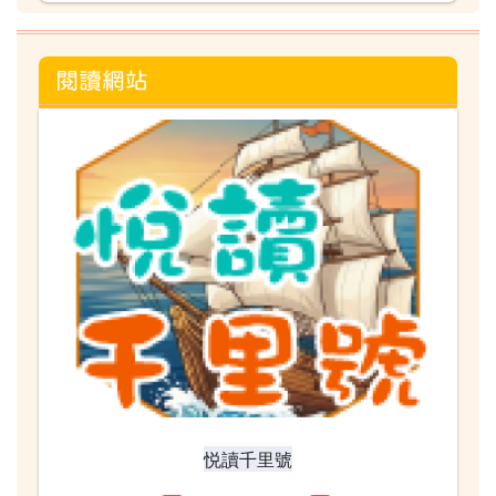
閱讀網站
悦讀千里號