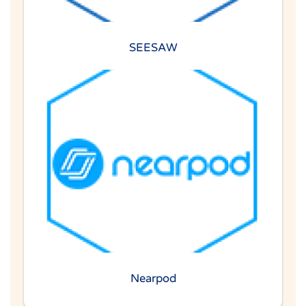
SEESAW
Nearpod