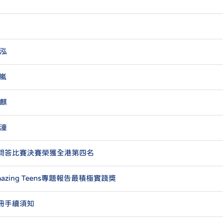
泓
嵐
麒
潼
問答比賽決賽榮獲全港第四名
zing Teens專題報告最積極實踐獎
冊手續須知