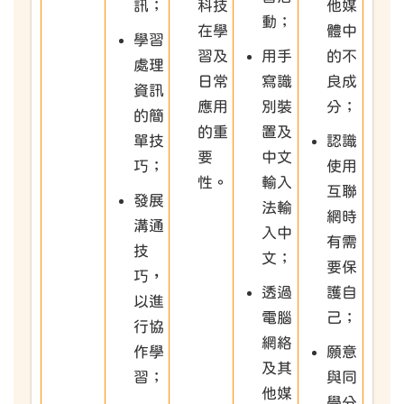
訊；
科技
他媒
動；
在學
體中
學習
習及
用手
的不
處理
日常
寫識
良成
資訊
應用
別裝
分；
的簡
的重
置及
單技
認識
要
中文
巧；
使用
性。
輸入
互聯
發展
法輸
網時
溝通
入中
有需
技
文；
要保
巧，
透過
護自
以進
電腦
己；
行協
網絡
作學
願意
及其
習；
與同
他媒
學分