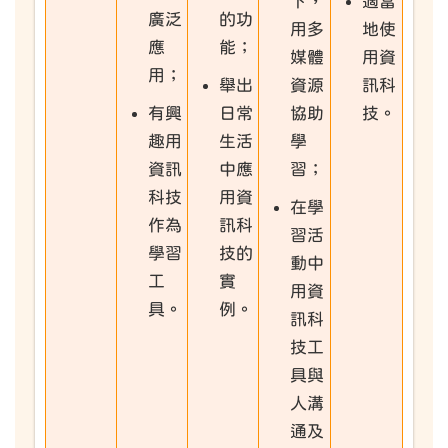
下，
適當
廣泛
的功
用多
地使
應
能；
媒體
用資
用；
舉出
資源
訊科
有興
日常
協助
技。
趣用
生活
學
資訊
中應
習；
科技
用資
在學
作為
訊科
習活
學習
技的
動中
工
實
用資
具。
例。
訊科
技工
具與
人溝
通及