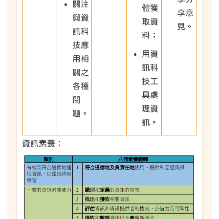
關注
體獲
享意
與資
取資
見。
訊科
料；
技應
用資
用相
訊科
關之
技工
各種
具處
問
理資
題。
訊。
資訊素養：