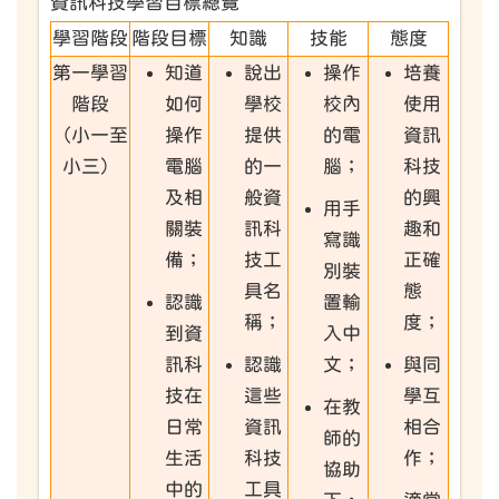
資訊科技學習目標總覽
學習階段
階段目標
知識
技能
態度
第一學習
知道
說出
操作
培養
階段
如何
學校
校內
使用
（小一至
操作
提供
的電
資訊
小三）
電腦
的一
腦；
科技
及相
般資
的興
用手
關裝
訊科
趣和
寫識
備；
技工
正確
別裝
具名
態
認識
置輸
稱；
度；
到資
入中
訊科
認識
文；
與同
技在
這些
學互
在教
日常
資訊
相合
師的
生活
科技
作；
協助
中的
工具