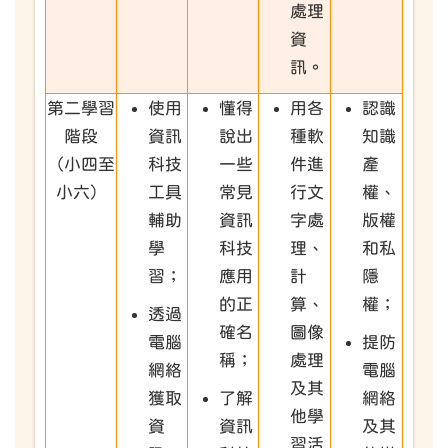
處理
資
訊。
第二學習
使用
懂得
用各
認識
階段
資訊
說出
種軟
知識
（小四至
科技
一些
件進
產
小六）
工具
常見
行文
權、
輔助
資訊
字處
版權
學
科技
理、
和私
習；
應用
計
隱
的正
算、
權；
透過
確名
圖像
電腦
提防
稱；
處理
網絡
電腦
及其
獲取
了解
網絡
他學
資
資訊
及其
習活