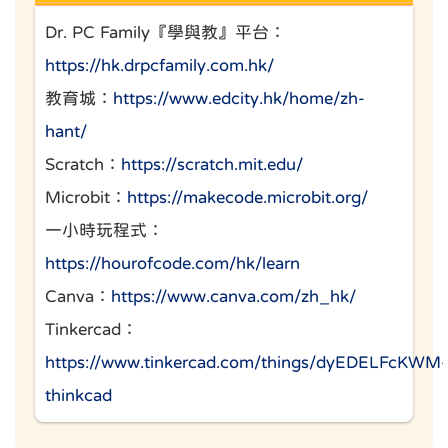
Dr. PC Family『學與教』平台：
https://hk.drpcfamily.com.hk/
教育城：
https://www.edcity.hk/home/zh-
hant/
Scratch：
https://scratch.mit.edu/
Microbit：
https://makecode.microbit.org/
一小時玩程式：
https://hourofcode.com/hk/learn
Canva：
https://www.canva.com/zh_hk/
Tinkercad：
https://www.tinkercad.com/things/dyEDELFcKWM-
thinkcad