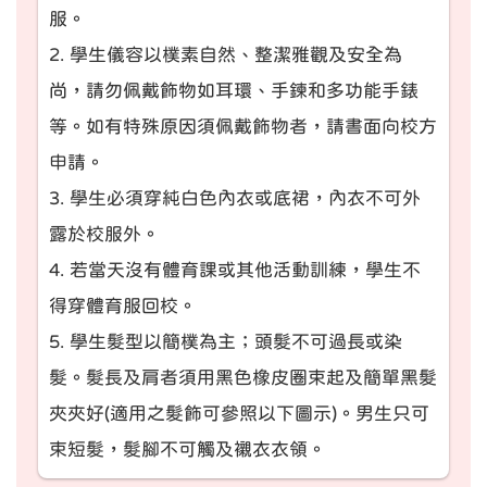
服。
2. 學生儀容以樸素自然、整潔雅觀及安全為
尚，請勿佩戴飾物如耳環、手鍊和多功能手錶
等。如有特殊原因須佩戴飾物者，請書面向校方
申請。
3. 學生必須穿純白色內衣或底裙，內衣不可外
露於校服外。
4. 若當天沒有體育課或其他活動訓練，學生不
得穿體育服回校。
5. 學生髮型以簡樸為主；頭髮不可過長或染
髮。髮長及肩者須用黑色橡皮圈束起及簡單黑髮
夾夾好(適用之髮飾可參照以下圖示)。男生只可
束短髮，髮腳不可觸及襯衣衣領。