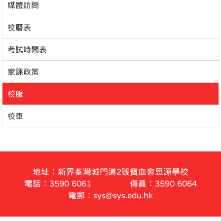
媒體訪問
校曆表
考試時間表
家課政策
校服
校車
地址：新界荃灣城門道2號寶血會思源學校
電話：3590 6061
傳真：3590 6064
電郵：sys@sys.edu.hk