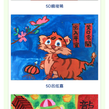
5D饒竣稀
5D呂炫嘉