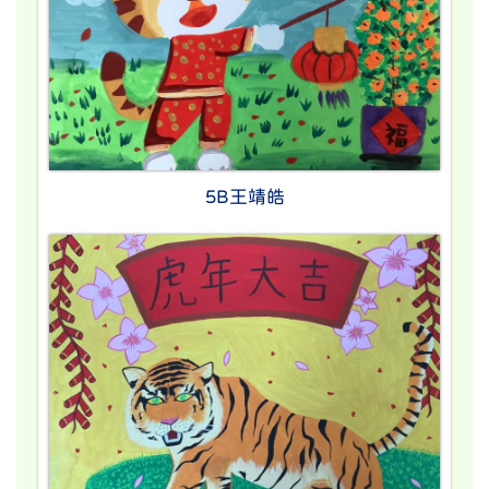
5B王靖皓