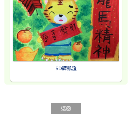
5D譚凱澄
返回