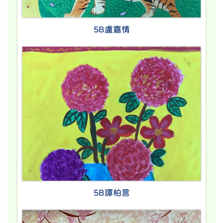
5B盧嘉情
5B譚柏言