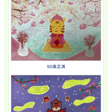
5D吳芷淇