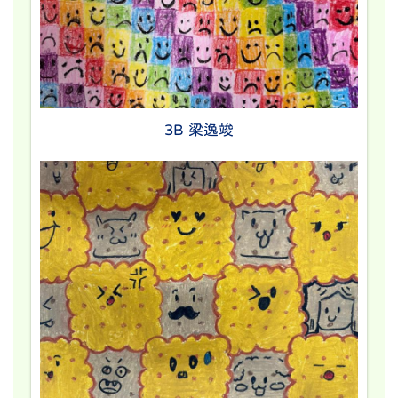
3B 梁逸竣