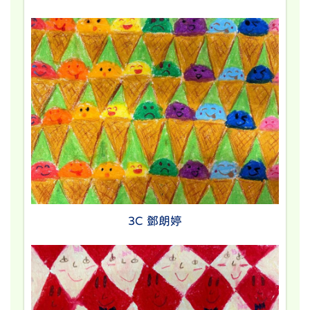
3C 鄧朗婷