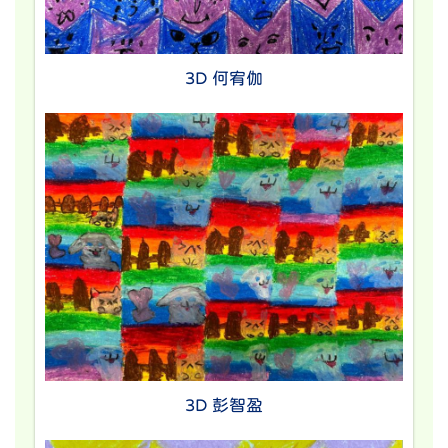
3D 何宥伽
3D 彭智盈