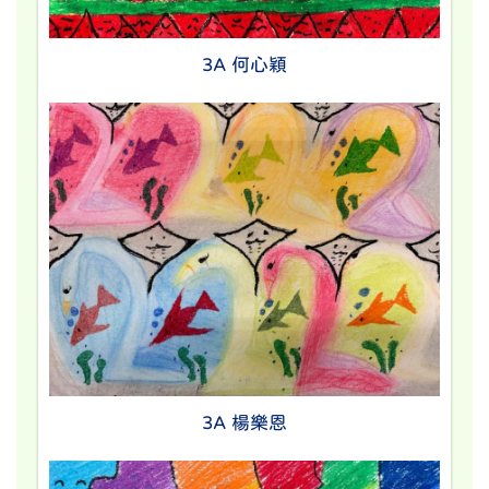
3A 何心穎
3A 楊樂恩