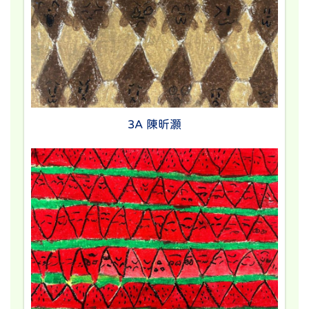
3A 陳昕灝