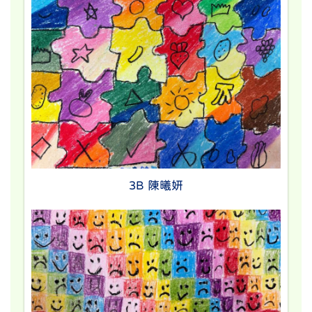
3B 陳曦妍