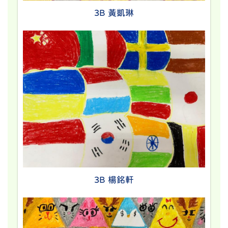
3B 黃凱琳
3B 楊銘軒