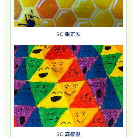
3C 張正泓
3C 高智譽