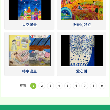
太空堡壘
快樂的郊遊
時事漫畫
愛心樹
頁面:
1
2
3
4
5
6
7
8
9