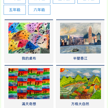
五年級
六年級
我的桌布
半壁香江
滿天奇想
方格大自然