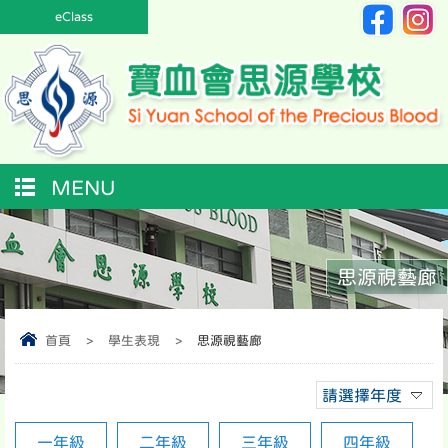
eClass
MENU
思源視藝廊
首頁
>
學生表現
>
思源視藝廊
請選擇年度
一年級
二年級
三年級
四年級